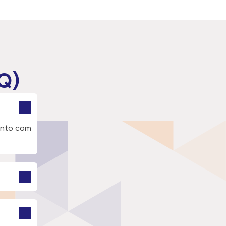
Q)
junto com