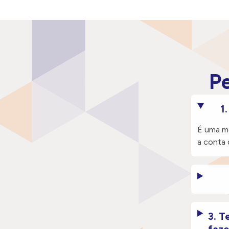
P
1
É uma mo
a conta 
3. T
faze