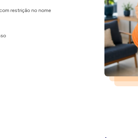
á com restrição no nome
sso