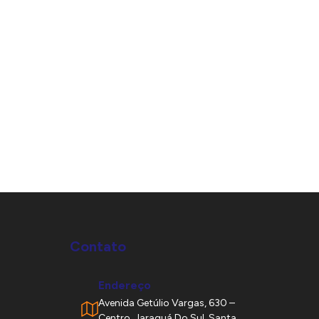
Contato
Endereço
Avenida Getúlio Vargas, 630 –
Centro, Jaraguá Do Sul. Santa