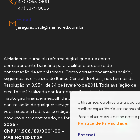
(47) 3055-0891
(47) 3371-0895
E-mail
jaraguadosul@marincred.com.br
A Marincred é uma plataforma digital que atua como
correspondente bancário para facilitar o processo de
contratação de empréstimos. Como correspondente bancário,
seguimos as diretrizes do Banco Central do Brasil, nos termos da
Resolução nº. 3.954, de 24 de fevereiro de 2011. Toda avaliação de
crédito será realizada conforme a política de crédito da
Instituição Financeira escolhida pelo usuário. Antes da
Utilizamos cookies para que v
contratação de qualquer serviço através de nossos parceiros,
melhor experiência em nosso si
você receberá todas as condições e informações relativas ao
Para saber mais acesse nossa 
produto a ser contratado, de forma completa e transparente.
Política de Privacidade
.
Gui
2026 -
Design por
e
L
CNPJ 11.906.189/0001-00 –
desenvolvido por
Entendi
MARINCRED LTDA.