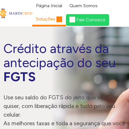
Pular para o conteúdo
Página Inicial
Quem Somos
Menu de Navegação
Soluções
Fale Conosco
Crédito através da
antecipação do seu
FGTS
Use seu saldo do FGTS do jeito que você
quiser, com liberação rápida e tudo pelo seu
celular.
As melhores taxas e toda a segurança que você